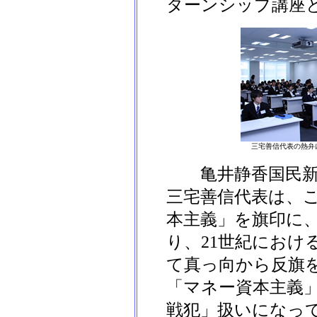
ターンシップ講座
三宅善信代表の熱弁
亀井静香国民新
三宅善信代表は、
本主義」を旗印に
り、21世紀におけ
て真っ向から反旗
「マネー資本主義
戦犯」扱いになっ