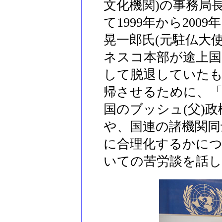
文化機関)の事務局
て1999年から20
晃一郎氏(元駐仏大
ネスコ本部が途上
して脱退していた
帰させるために、「
国のブッシュ(父)
や、国連の諸機関同
に合理化するかに
いての苦労談を話し