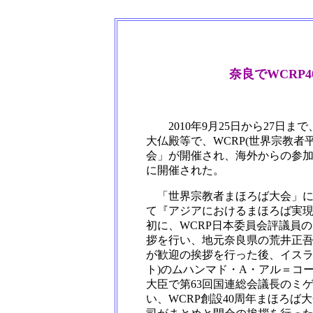
奈良でWCRP4
2010年9月25日から27日ま
大仏殿等で、WCRP(世界宗教者
会」が開催され、海外からの参加
に開催された。
「世界宗教者まほろば大会」に
て『アジアにおけるまほろば実
初に、WCRP日本委員会評議員
拶を行い、地元奈良県の荒井正吾知
が歓迎の挨拶を行った後、イスラ
ト)のムハンマド・A・アル＝コ
大臣で第63回国連総会議長のミ
い、WCRP創設40周年まほろ