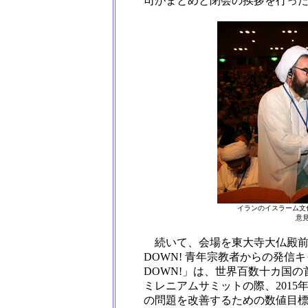
司がまとめと閉会の挨拶を行っ
イランのイスラーム文
意
続いて、会場を東大寺大仏殿前
DOWN! 青年宗教者からの発信
DOWN!」は、世界百数十カ国の
ミレニアムサミットの際、201
の問題を改善するための数値目標で