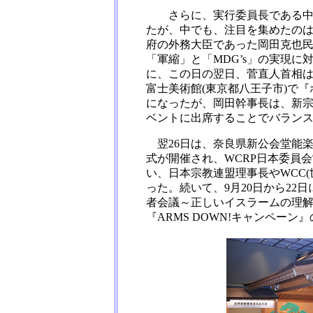
さらに、実行委員長である中山
たが、中でも、注目を集めたの
府の外務大臣であった岡田克也
「軍縮」と「MDG’s」の実現
に、この日の翌日、菅直人首相
富士美術館(東京都八王子市)で
になったが、岡田幹事長は、新宗
ベントに出席することでバラン
翌26日は、奈良県新公会堂能
式が開催され、WCRP日本委員
い、日本宗教連盟理事長やWCC
った。続いて、9月20日から22
者会議～正しいイスラームの理
『ARMS DOWN!キャンペーン