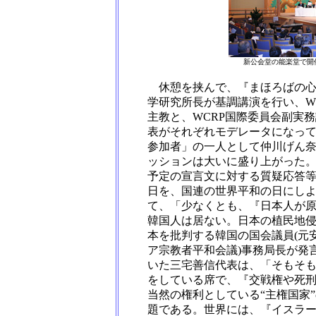
新公会堂の能楽堂で開
休憩を挟んで、『まほろばの心
学研究所長が基調講演を行い、W
主教と、WCRP国際委員会副実
表がそれぞれモデレータになっ
参加者」の一人として仲川げん
ッションは大いに盛り上がった
予定の宣言文に対する質疑応答
日を、国連の世界平和の日にし
て、「少なくとも、『日本人が
韓国人は居ない。日本の植民地
本を批判する韓国の国会議員(元安
ア宗教者平和会議)事務局長が発
いた三宅善信代表は、「そもそも
をしている席で、『交戦権や死刑
当然の権利としている“主権国家
題である。世界には、『イスラー