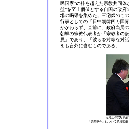
民国家”の枠を超えた宗教共同体
益”を至上価値とする自国の政府
場の喝采を集めた。三宅師のこ
行事としての『日中朝韓四カ国
かかわらず、直前に、政府当局
朝鮮の宗教代表者が「宗教者の
員」であり、「彼らを対等な対
をも言外に含むものである。
元海上保安庁長官
「尖閣事件」について意見交換