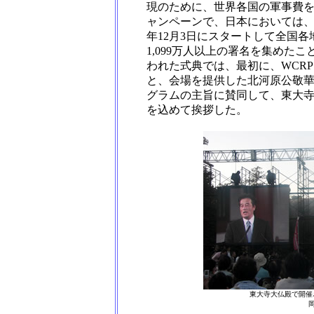
現のために、世界各国の軍事費を
ャンペーンで、日本においては、
年12月3日にスタートして全国
1,099万人以上の署名を集めた
われた式典では、最初に、WCR
と、会場を提供した北河原公敬
グラムの主旨に賛同して、東大
を込めて挨拶した。
東大寺大仏殿で開催