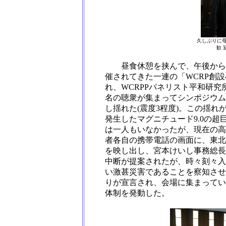
久しぶりに
歓 
昼食休憩を挟んで、午後からは
催されてきた一連の「WCRP創
れ、WCRPPパネリスト平和研究
名の聴衆が集まってシンポジウム
し揺れた(震度3程度)。この揺れが
発生したマグニチュード9.0の
は一人もいなかったが、現在の高
者各自の携帯電話の画面に、東北
を映し出し、宮本けいし事務総長
中断が提案されたが、時々刻々入
い激甚災害であることを察知させ
りが宣言され、会場に集まってい
体制を発動した。