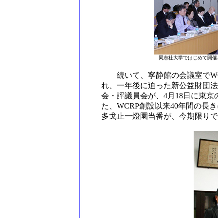
同志社大学ではじめて開催
続いて、寧静館の会議室でWC
れ、一年後に迫った新公益財団法
会・評議員会が、4月18日に東
た、WCRP創設以来40年間の
多戈止一燈園当番が、今期限りで