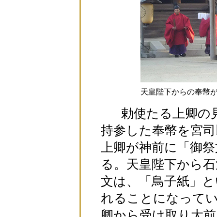
天皇陛下からの奉幣
勅使たる上卿の見
持参した奉幣を宮司
上卿が神前に「御祭
る。天皇陛下から石
文は、「鳥子紙」と
れることになってい
卿から受け取り大前