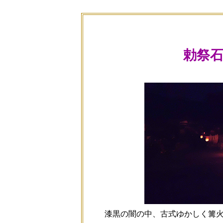
勅祭
漆黒の闇の中、古式ゆかしく篝