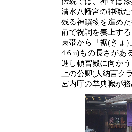
伝統では、神々は漆
清水八幡宮の神職た
残る神饌物を進めた
前で祝詞を奏上する
束帯から「裾(きょ
4.6m)もの長さが
進し頓宮殿に向かう
上の公卿(大納言ク
宮内庁の掌典職が務