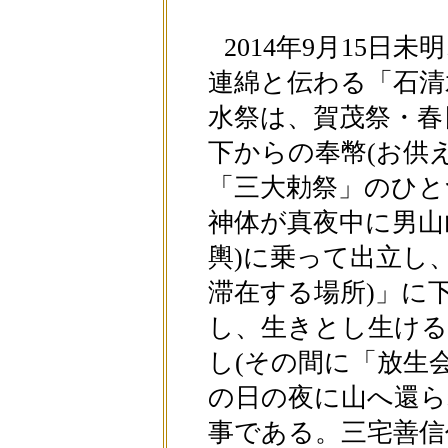
2014年9月15日
連綿と伝わる「石清
水祭は、賀茂祭・春
下からの奉幣(お供
「三大勅祭」のひと
神体が真夜中に男山
輿)に乗って出立し
滞在する場所)」に
し、生きとし生け
し(その間に「放生
の日の夜に山へ還ら
事である。三宅善信