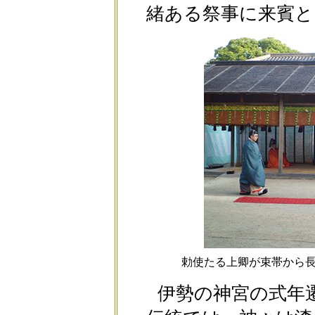
緒ある祭事に来賓と
勅使たる上卿が束帯から
伊勢の神宮の式年