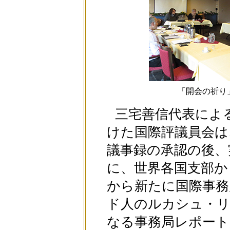
「開会の祈り
三宅善信代表によ
けた国際評議員会は
議事録の承認の後、
に、世界各国支部か
から新たに国際事務
ド人のルカシュ・
なる事務局レポート