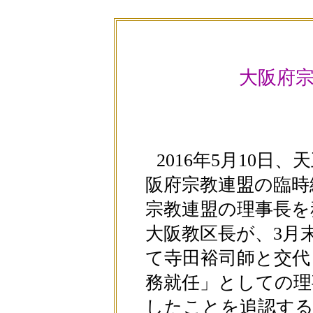
大阪府
2016年5月10
阪府宗教連盟の臨時
宗教連盟の理事長を
大阪教区長が、3月
て寺田裕司師と交代
務就任」としての理
したことを追認する