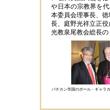
や日本の宗教界を代
本委員会理事長、徳
長、庭野光祥立正佼
光教泉尾教会総長の
バチカン市国のポール・ギャラ