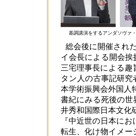
基調講演をするアンダソヴァ
総会後に開催され
イ会長による開会挨
三宅理事長による趣
タン人の古事記研究
本学術振興会外国人
書紀にみる死後の世
井秀和国際日本文化
『中近世の日本にお
転生、化け物イメー