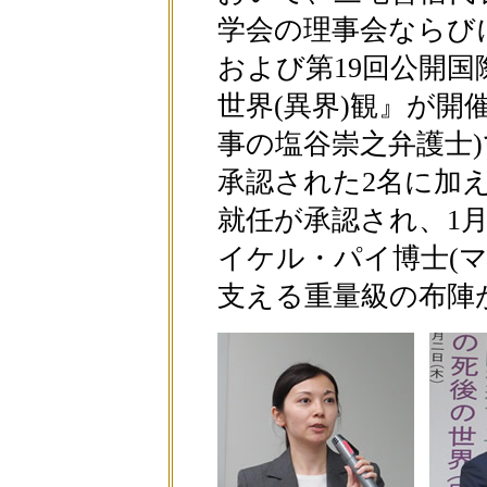
学会の理事会ならびに
および第19回公開
世界(異界)観』が開
事の塩谷崇之弁護士
承認された2名に加
就任が承認され、1
イケル・パイ博士(
支える重量級の布陣