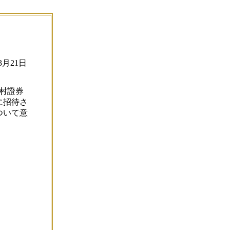
3月21日
野村證券
に招待さ
ついて意