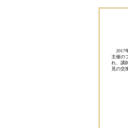
20
主催の
れ、講
見の交