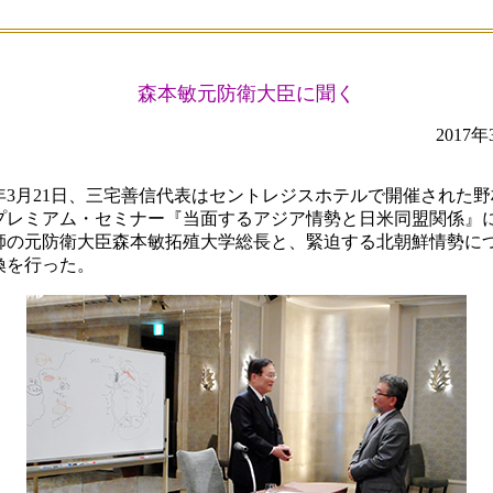
森本敏元防衛大臣に聞く
2017年
17年3月21日、三宅善信代表はセントレジスホテルで開催された
プレミアム・セミナー『当面するアジア情勢と日米同盟関係』
師の元防衛大臣森本敏拓殖大学総長と、緊迫する北朝鮮情勢に
換を行った。