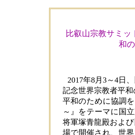
比叡山宗教サミッ
和
2017年8月3～4
記念世界宗教者平和
平和のために協調を
～』をテーマに国立
将軍塚青龍殿および
場で開催され、世界