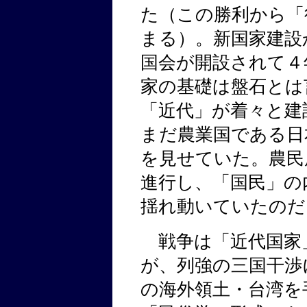
た（この勝利から「
まる）。新国家建設
国会が開設されて４
家の基礎は盤石とは
「近代」が着々と建
まだ農業国である日
を見せていた。農民
進行し、「国民」の
揺れ動いていたのだ
戦争は「近代国家
が、列強の三国干渉
の海外領土・台湾を