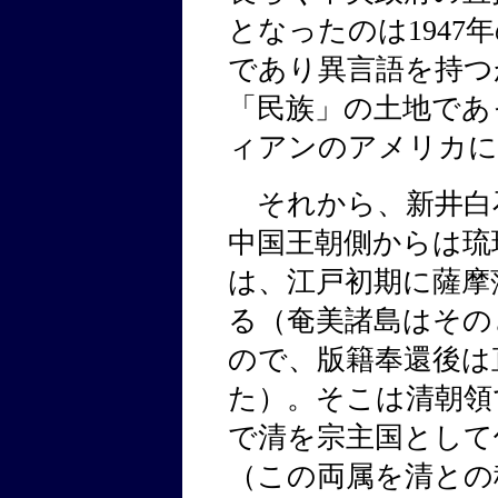
となったのは194
であり異言語を持つ
「民族」の土地であ
ィアンのアメリカに
それから、新井白
中国王朝側からは琉
は、江戸初期に薩摩
る（奄美諸島はその
ので、版籍奉還後は
た）。そこは清朝領
で清を宗主国として
（この両属を清との