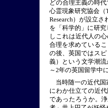
どの合理主義の時代で
心霊現象研究協会（The Soc
Research）が設
を「科学的」に研究
しこれは近代人の心
合理を求めているこ
の後、英国ではスピ
義）という文学潮流が
～2年の英国留学中
当時随一の近代国
にわか仕立ての近代
であったろうか。浄
者」井上円了が妖怪