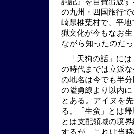
詞記』を自費出版す
の九州・四国旅行で
崎県椎葉村で、平地
猟文化が今もなお生
ながら知ったのだっ
「天狗の話」には
の時代までは立派な
の地名は今でも半分
の隘勇線より以内に
とある。アイヌを先
る。「生蛮」とは帰
とは支配領域の境界
するが、これは当時