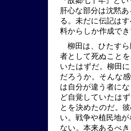
『故郷七十年』とい
肝心な部分は沈黙あ
る。未だに伝記はす
料からしか作成でき
柳田は、ひたすら
者として死ぬことを
いたはずだ。柳田に
だろうか。そんな感
は自分が違う者にな
ど自覚していたはず
とを決めたのだ。彼
い。戦争や植民地が
ない。本来あるべき