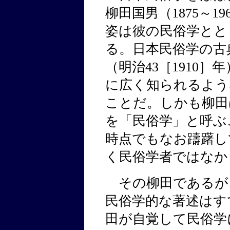
柳田国男（1875～1
姿は彼の民俗学とと
る。日本民俗学の古
（明治43［1910
に広く知られるよう
ことだ。しかも柳田
を「民俗学」と呼ぶこ
時点でもなお躊躇し
く民俗学者ではなか
その柳田であるが、
民俗学的な著述はす
田が自覚して民俗学