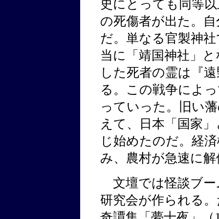
史にとっても同等以
の死傷者が出た。自
だ。単なる官製神社
当に「靖国神社」と
した死者の霊は『遠
る。この戦争によっ
っていった。旧い藩
えて、日本「国家」
じ始めたのだ。経済
み、農村が急速に解
文壇では怪談ブー
研究会が作られる。
奇譚集「夢十夜」（1