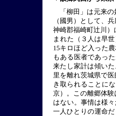
「柳田」は元来の
（國男）として、兵
神崎郡福崎町辻川）
まれた（３人は早世
15キロほど入った
もある医者であった
来たし家計は傾いた
里を離れ茨城県で医
き取られることにな
京）。この離郷体験
はない。事情は様々
一人ひとりの運命だ