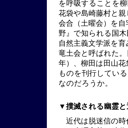
を呼吸することを柳
花袋や島崎藤村と親
会合（土曜会）を自
野』で知られる国木
自然主義文学派を育
竜土会と呼ばれた。日
年）、柳田は田山花
ものを刊行している
なのだろうか。
▼撲滅される幽霊と
近代は脱迷信の時