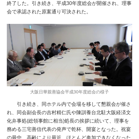
終了した。引き続き、平成30年度総会が開催され、理事
会で承認された原案通り可決された。
大阪日華親善協会平成30年度総会の様子
引き続き、同ホテル内で会場を移して懇親会が催さ
れ、同会副会長の吉村精仁氏や陳訓養台北駐大阪経済文
化弁事処(総領事館に相当)処長の挨拶に続いて、理事を
務める三宅善信代表の発声で乾杯、開宴となった。祝宴
の最中、高齢により最近、ほとんど参加できなくなった