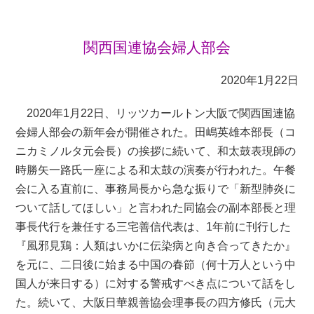
関西国連協会婦人部会
2020年1月22日
2020年1月22日、リッツカールトン大阪で関西国連協
会婦人部会の新年会が開催された。田嶋英雄本部長（コ
ニカミノルタ元会長）の挨拶に続いて、和太鼓表現師の
時勝矢一路氏一座による和太鼓の演奏が行われた。午餐
会に入る直前に、事務局長から急な振りで「新型肺炎に
ついて話してほしい」と言われた同協会の副本部長と理
事長代行を兼任する三宅善信代表は、1年前に刊行した
『風邪見鶏：人類はいかに伝染病と向き合ってきたか』
を元に、二日後に始まる中国の春節（何十万人という中
国人が来日する）に対する警戒すべき点について話をし
た。続いて、大阪日華親善協会理事長の四方修氏（元大