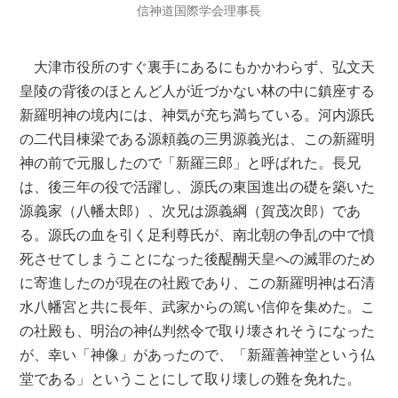
信神道国際学会理事長
大津市役所のすぐ裏手にあるにもかかわらず、弘文天
皇陵の背後のほとんど人が近づかない林の中に鎮座する
新羅明神の境内には、神気が充ち満ちている。河内源氏
の二代目棟梁である源頼義の三男源義光は、この新羅明
神の前で元服したので「新羅三郎」と呼ばれた。長兄
は、後三年の役で活躍し、源氏の東国進出の礎を築いた
源義家（八幡太郎）、次兄は源義綱（賀茂次郎）であ
る。源氏の血を引く足利尊氏が、南北朝の争乱の中で憤
死させてしまうことになった後醍醐天皇への滅罪のため
に寄進したのが現在の社殿であり、この新羅明神は石清
水八幡宮と共に長年、武家からの篤い信仰を集めた。こ
の社殿も、明治の神仏判然令で取り壊されそうになった
が、幸い「神像」があったので、「新羅善神堂という仏
堂である」ということにして取り壊しの難を免れた。