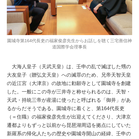
園城寺第164代長吏の福家俊彦先生からお話しを聴く三宅善信神
道国際学会理事長
大海人皇子（天武天皇）は、壬申の乱で滅ぼした甥の
大友皇子（贈弘文天皇）への滅罪のため、兄帝天智天皇
の近江宮（大津京）の故地に勅願寺として園城寺を創建
した。一般にこの寺が三井寺と称せられるのは、天智・
天武・持統三帝が産湯に使ったと呼ばれる「御井」があ
るからだそうである。園城寺に着くと、第164代長吏
（＝住職）の福家俊彦先生が出迎えてくださり、大津京
遷都よりもずっと以前から琵琶湖周辺を拠点にしていた
新羅系の帰化人たちの歴史や園城寺開山の経緯、壬申の