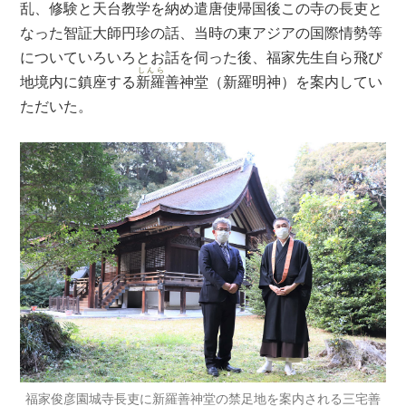
乱、修験と天台教学を納め遣唐使帰国後この寺の長吏と
なった智証大師円珍の話、当時の東アジアの国際情勢等
についていろいろとお話を伺った後、福家先生自ら飛び
しんら
地境内に鎮座する
新羅
善神堂（新羅明神）を案内してい
ただいた。
福家俊彦園城寺長吏に新羅善神堂の禁足地を案内される三宅善