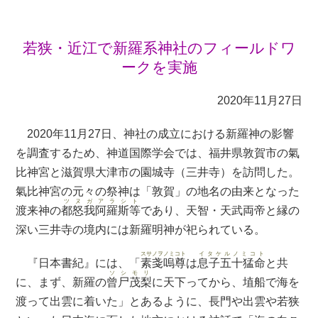
若狭・近江で新羅系神社のフィールドワ
ークを実施
2020年11月27日
2020年11月27日、神社の成立における新羅神の影響
を調査するため、神道国際学会では、福井県敦賀市の氣
比神宮と滋賀県大津市の園城寺（三井寺）を訪問した。
氣比神宮の元々の祭神は「敦賀」の地名の由来となった
ツヌガアラシト
渡来神の
都怒我阿羅斯等
であり、天智・天武両帝と縁の
深い三井寺の境内には新羅明神が祀られている。
スサノヲノミコト
イタケルノミコト
『日本書紀』には、「
素戔嗚尊
は
息子五十猛命
と共
ソシモリ
に、まず、新羅の
曾尸茂梨
に天下ってから、埴船で海を
渡って出雲に着いた」とあるように、長門や出雲や若狭