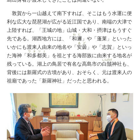
敦賀から一山越えて南下すれば、そこはもう水運に便
利な広大な琵琶湖が広がる近江国であり、南端の大津で
上陸すれば、「王城の地」山城・大和・摂津はもうすぐ
わに
先である。湖西地方には、「
和邇
」や「蓬莱」といった
あど
いかにも渡来人由来の地名や「
安曇
」や「志賀」といっ
ワタツミ
た海神「
和多都美
」を祖とする海部族に由来する地名が
しらひげ
残っている。湖上の鳥居で有名な高島市の
白鬚
神社も、
背後には新羅式の古墳があり、おそらく、元は渡来人の
祖廟であった「新羅神社」だったと思われる。