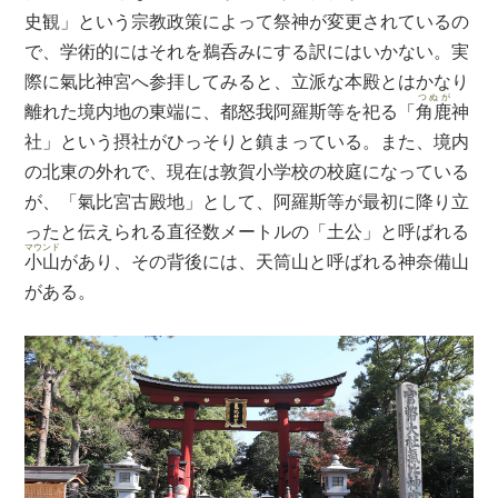
史観」という宗教政策によって祭神が変更されているの
で、学術的にはそれを鵜呑みにする訳にはいかない。実
際に氣比神宮へ参拝してみると、立派な本殿とはかなり
つぬが
離れた境内地の東端に、都怒我阿羅斯等を祀る「
角鹿
神
社」という摂社がひっそりと鎮まっている。また、境内
の北東の外れで、現在は敦賀小学校の校庭になっている
が、「氣比宮古殿地」として、阿羅斯等が最初に降り立
ったと伝えられる直径数メートルの「土公」と呼ばれる
マウンド
小山
があり、その背後には、天筒山と呼ばれる神奈備山
がある。