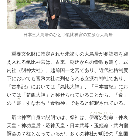
日本三大鳥居のひとつ氣比神宮の立派な大鳥居
重要文化財に指定された朱塗りの大鳥居が参詣者を迎
え入れる氣比神宮は、古来、朝廷からの崇敬も篤く、式
内社（明神大社）、越前国一之宮であり、近代社格制度
下においても官幣大社に列せられる立派な神社であり、
『古事記』においては「氣比大神」、『日本書紀』にお
け
いては「笥飯大神」と称せられていることから、「
食
」
ひ
の「
霊
」すなわち「食物神」であると解釈されている。
イザサワケノミコト
氣比神宮自身の説明では、祭神は、
伊奢沙別命
・仲哀
天皇・神功皇后・応神天皇・日本武尊・玉姫命・武内宿
禰命の７柱となっているが、多くの神社が明治の「皇国