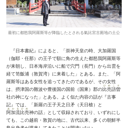
最初に都怒我阿羅斯等が降臨したとされる氣比宮古殿地の土公
『日本書紀』によると、「崇神天皇の時、大加羅国
（伽耶・任那）の王子で額に角の生えた都怒我阿羅斯等
が来朝し、日本海岸沿いに船で穴門（長門）から出雲を
経て笥飯浦（敦賀湾）に来着した」とある。また、「阿
羅斯等はある女性を追ってきたのであるが、その女性
ひめこそ
は、摂津国の難波や豊後国の国前（国東）郡の
比売語曽
社の神になった」とある。よく似た内容の話が『古事
記』では、「新羅の王子天之日矛（天日槍）と
あかるひめ
阿加流比売
神の話」として収録されており、いずれにし
ても、この越前・敦賀の地に、古代以来、多くの朝鮮半
島出身者が渡来してきたことは間違いない。