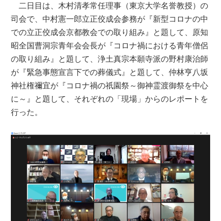
二日目は、木村清孝常任理事（東京大学名誉教授）の
司会で、中村憲一郎立正佼成会参務が『新型コロナの中
での立正佼成会京都教会での取り組み』と題して、原知
昭全国曹洞宗青年会会長が『コロナ禍における青年僧侶
の取り組み』と題して、浄土真宗本願寺派の野村康治師
が『緊急事態宣言下での葬儀式』と題して、仲林亨八坂
神社権禰宜が『コロナ禍の祇園祭～御神霊渡御祭を中心
に～』と題して、それぞれの「現場」からのレポートを
行った。