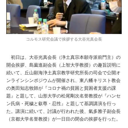
コルモス研究会議で挨拶する大谷光真会長
初日は、大谷光真会長（浄土真宗本願寺派前門主）の
開会挨拶、島薗進副会長（上智大学教授）の趣旨説明に
続いて、丘山願海浄土真宗教学研究所長の司会で公開オ
ンラインシンポジウムが開催され、東八幡キリスト教会
の奥田知志牧師が『コロナ禍の貧困と貧困者支援の課
題』と題して、山形大学の松尾剛次名誉教授が『ハンセ
ン氏病・死穢と叡尊・忍性』と題して基調講演を行っ
た。講演に続いて、討議が行われた後、氣多雅子副会長
（京都大学名誉教授）が一日目の閉会の挨拶を行った。