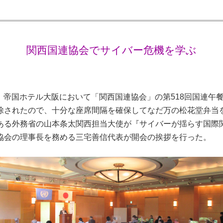
関西国連協会でサイバー危機を学ぶ
3日、帝国ホテル大阪において「関西国連協会」の第518回国連午
除されたので、十分な座席間隔を確保してなだ万の松花堂弁当
ある外務省の山本条太関西担当大使が『サイバーが揺らす国際
協会の理事長を務める三宅善信代表が開会の挨拶を行った。