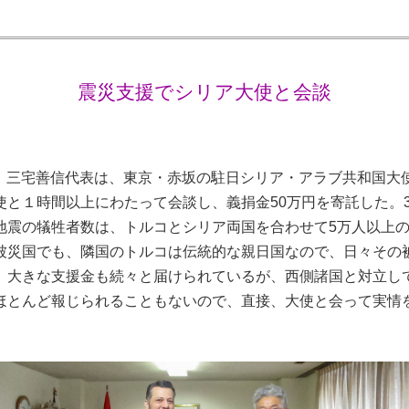
震災支援でシリア大使と会談
7日、三宅善信代表は、東京・赤坂の駐日シリア・アラブ共和国大
使と１時間以上にわたって会談し、義捐金50万円を寄託した。
地震の犠牲者数は、トルコとシリア両国を合わせて5万人以上
被災国でも、隣国のトルコは伝統的な親日国なので、日々その
、大きな支援金も続々と届けられているが、西側諸国と対立し
ほとんど報じられることもないので、直接、大使と会って実情