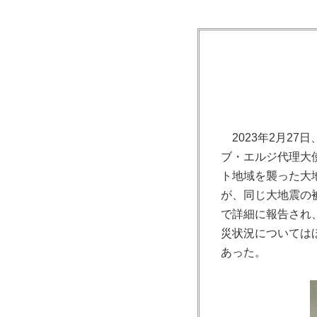
2023年2月2
ブ・エルジ代理大
ト地域を襲った大
が、同じ大地震の
で詳細に報告され
災状況については
あった。