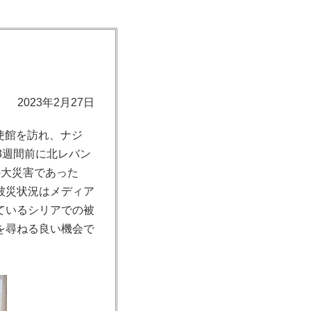
2023年2月27日
使館を訪れ、ナジ
3週間前に北レバン
の大災害であった
被災状況はメディア
ているシリアでの被
を尋ねる良い機会で