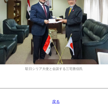
駐日シリア大使と会談する三宅善信氏
戻る