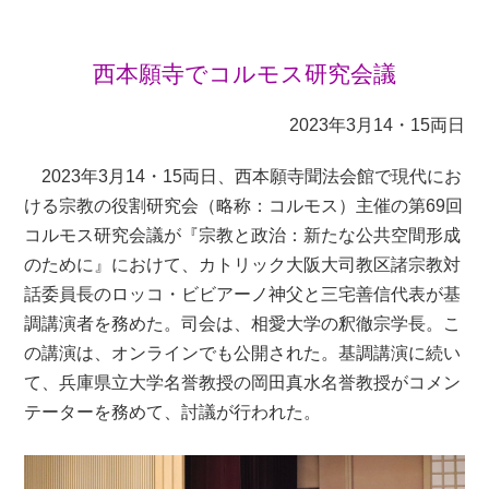
西本願寺でコルモス研究会議
2023年3月14・15両日
2023年3月14・15両日、西本願寺聞法会館で現代にお
ける宗教の役割研究会（略称：コルモス）主催の第69回
コルモス研究会議が『宗教と政治：新たな公共空間形成
のために』におけて、カトリック大阪大司教区諸宗教対
話委員長のロッコ・ビビアーノ神父と三宅善信代表が基
調講演者を務めた。司会は、相愛大学の釈徹宗学長。こ
の講演は、オンラインでも公開された。基調講演に続い
て、兵庫県立大学名誉教授の岡田真水名誉教授がコメン
テーターを務めて、討議が行われた。