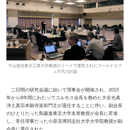
弓山達也東京工業大学教授のリードで運営されたワールドカフ
ェ方式の討論
二日間の研究会議に続いて理事会が開催され、2015
年から8年間にわたってコルモス会長を務めた大谷光真
浄土真宗本願寺派前門主が退任することに伴い、副会長
のひとりだった島薗進東京大学名誉教授が会長に昇進
し、常任理事だった小原克博同志社大学大学院教授が副
会長に選任された。