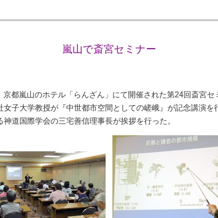
嵐山で斎宮セミナー
0日、京都嵐山のホテル「らんざん」にて開催された第24回斎宮
社女子大学教授が『中世都市空間としての嵯峨』が記念講演を
る神道国際学会の三宅善信理事長が挨拶を行った。