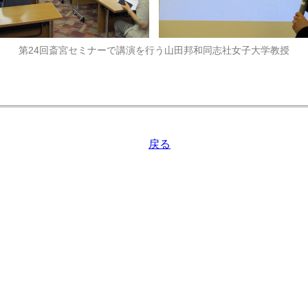
第24回斎宮セミナーで講演を行う山田邦和同志社女子大学教授
戻る