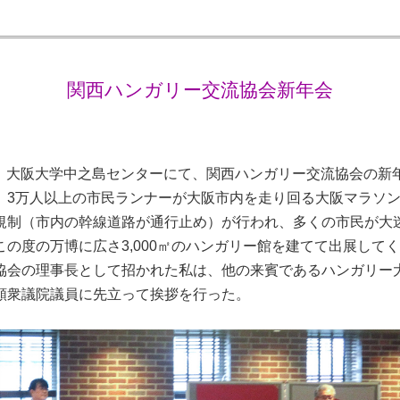
関西ハンガリー交流協会新年会
5日、大阪大学中之島センターにて、関西ハンガリー交流協会の
、3万人以上の市民ランナーが大阪市内を走り回る大阪マラソン
規制（市内の幹線道路が通行止め）が行われ、多くの市民が大
この度の万博に広さ3,000㎡のハンガリー館を建てて出展して
協会の理事長として招かれた私は、他の来賓であるハンガリー
顕衆議院議員に先立って挨拶を行った。