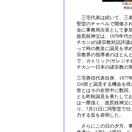
比叡山
懇親
三宅代表は続いて、三条
聖堂のチャペルで開催さ
会に事務局次長として参
故尻枝神父は、1970年代
チカン)の諸宗教対話評議
って時の教皇に謁見を求
宗教界の指導者のほとん
で、カトリック(サレジオ
チカン一日本の諸宗教の
三宅善信代表自身、1977
ロ6世と謁見する機会を得
世とはその在世中に数回、
とも昨秋謁見を果たしてお
は一際強く、故尻枝神父
り、7月21日に同聖堂で
力する旨を表明した。
さらにこの日の夕方、事