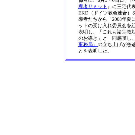
係者に、6月5・6両日、
導者サミット
』に三宅代
EKD（ドイツ教会連合）
導者たちから「2008年
ットの受け入れ委員会を
表明し、「これも諸宗教
のお導き」と一同感嘆し
事務局」
の立ち上げが急
とを表明した。