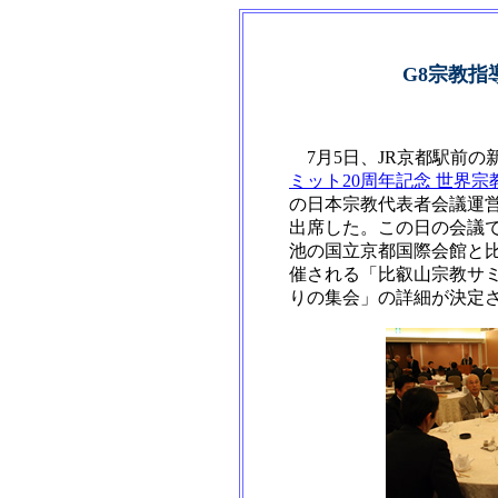
G8宗教指
7月5日、JR京都駅前の
ミット20周年記念 世界
の日本宗教代表者会議運
出席した。この日の会議で
池の国立京都国際会館と
催される「比叡山宗教サミ
りの集会」の詳細が決定