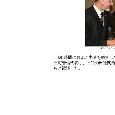
ダルビッシ
約1時間におよぶ実演を鑑賞し
三宅善信代表は、旧知の田邊関
らと歓談した。