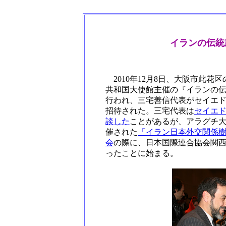
イランの伝統
2010年12月8日、大阪市此花
共和国大使館主催の『イランの伝
行われ、三宅善信代表がセイエ
招待された。三宅代表は
セイエド
談した
ことがあるが、アラグチ大
催された
「イラン日本外交関係樹
会
の際に、日本国際連合協会関
ったことに始まる。