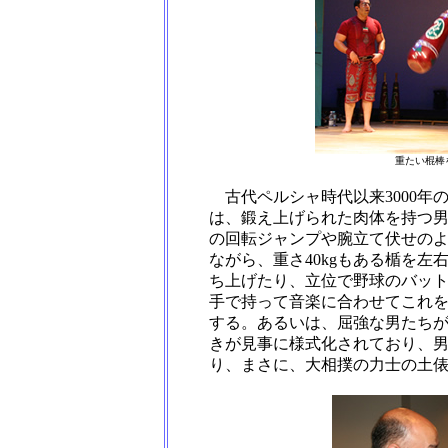
重たい棍棒
古代ペルシャ時代以来3000年
は、鍛え上げられた肉体を持つ
の回転ジャンプや腕立て伏せの
ながら、重さ40kgもある楯を
ち上げたり、立位で野球のバット
手で持って音楽に合わせてこれ
する。あるいは、屈強な男たち
きが見事に様式化されており、
り、まさに、大相撲の力士の土