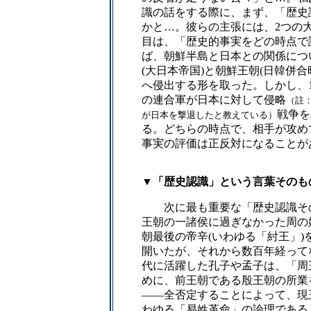
識の話をする際に、まず、「歴史
かと…。彼らの主張には、2つの
目は、「歴史的事実をどの時点で
ば、朝鮮半島と日本との関係につ
(大日本帝国)と朝鮮王朝(日韓併
へ侵出する形を取った。しかし、1
の連合軍が日本に対して侵略
（註
戦争を
が日本を撃退したと教えている）
る。どちらの時点で、相手が攻め
事実の評価は正反対になることが
▼「歴史認識」という言葉そのも
次に最も重要な「歴史認識そのも
王朝の一諸侯に過ぎなかった周の
朝最後の帝辛(いわゆる「紂王」
開いたが、それから数百年経って
代に活躍した孔子や孟子は、「周
めに、前王朝である殷王朝の所業
――全否定することによって、現
わゆる「易姓革命」の論理である