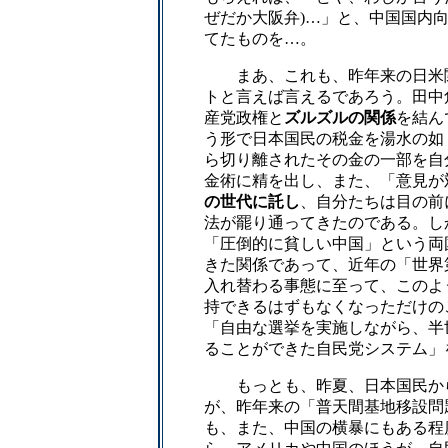
ぜだか大阪弁)…」と、中国国内
てたものを…。
まあ、これも、昨年来の日米関
トと言えば言えるであろう。田中
産党政権と
ズルズルの関係
を結ん
う形で日本国民の税金を湯水の如
ら切り離されたその金の一部を自
金術に精を出し、また、「意見が
の世代に託し
、自分たちは目の前
法が罷り通ってきたのである。し
「圧倒的に貧しい中国」という両
きた関係であって、近年の「世界
入れ替わる事態に至って、このよ
持できるはずもなくなっただけの
「自由な選挙を実施しながら、半
ることができた自民党システム」
もっとも、昨夏、日本国民から
が、昨年来の「普天間基地移設問
も、また、中国の横暴にもある程