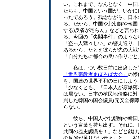
い。これまで、なんとなく「中国
たちも、中国という国が、いかに
ったであろう。残念ながら、日本
る。だから、中国や北朝鮮や韓国
する)反省が足らん」などと言わ
る。今回の「尖閣事件」のような
「盗っ人猛々しい」の譬え通り、
あるから、たとえ彼らが先の大戦
「自分たちに都合の良い作りごと
私は、つい数日前に出席した平城
「世界宗教者まほろば大会」
の際
を、国連の世界平和の日にしよう
「少なくとも、『日本人が原爆落
は居ない。日本の植民地侵略に対
判した韓国の国会議員(元安全保
らない。
彼ら、中国人や北朝鮮や韓国人
という言葉を持ち出す。それに、
共同の歴史認識を！」などと戯け
の反省が足りない云々」と…。私