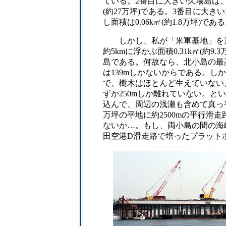
ている。2番目に大きい久場島は、魚
(約27万坪)である。3番目に大き
し面積は0.06k㎡(約1.8万坪)であ
しかし、私が「米軍基地」を置
約5kmに浮かぶ面積0.31k㎡(約9.
島である。何故なら、北小島の最高
は139mしかないからである。しか
で、樹木はほとんど生えていない
ずか250mしか離れていない。と
込んで、周辺の浅瀬も含めて真っ平
万坪の平地に約2500mの平行滑
ないか…。もし、両小島の間の海
田空港D滑走路で培ったプラット