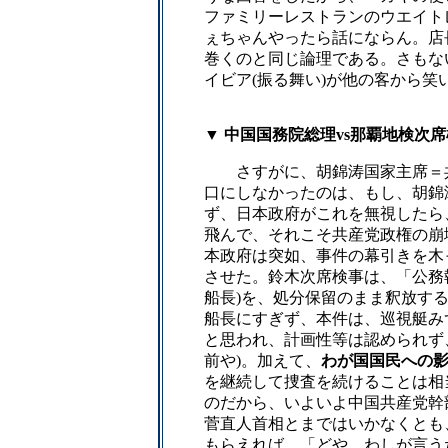
ファミリーレストランのウエイト
ぇちゃんやったら話にならん。店
巻くのと同じ論理である。さもな
イビア(振る舞い)が他の客から笑
▼ 中国国務院総理vs那覇地検次
さすがに、胡錦涛国家主席＝共
口にしなかったのは、もし、胡錦
ず、日本政府がこれを無視したら
飛んで、それこそ共産党政権の崩
本政府は突如、事件の幕引きを木
させた。鈴木次席検事は、「公務
船長)を、処分保留のまま釈放す
船長にすぎず、本件は、巡視艇み
と思われ、計画性等は認められず
前や)。加えて、
わが国国民への
を継続して捜査を続けることは相
のだから、いよいよ中国共産党幹
菅直人首相とまではいかなくとも
もらえれば、「どや、わしが言う