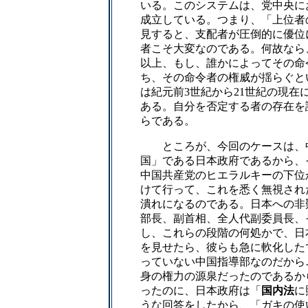
いる。このシステムは、党中央に
成立している。つまり、「上位者
見すると、支配者が圧倒的に優位
者こそ大変なのである。何故なら
以上、もし、誰かによってその命
ち、その命令者の権威が揺らぐと
は紀元前3世紀から21世紀の現在
ある。自分を否定する者の存在を
らである。
ところが、今回のケースは、中
国」である日本政府であるから、
中国共産党のヒエラルキーの下位
けて行って、これを悉く無視され
潰れになるのである。日本への非
部長、副首相、全人代副委員長、
し、これらの段階の何処かで、日
を見せたら、彼らも急に軟化した
っていない中国指導部なのだから
身の権力の源泉だったのであるか
ったのに、日本政府は「
国内法
に
うな回答をしたから、「ガキの使