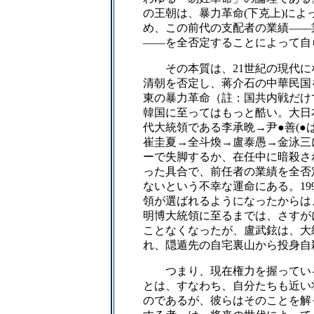
の王朝は、暴力革命(下克上)に
め、この前代の支配者の業績――
――を全否定することによって自
その本質は、21世紀の現代に
清朝を否定し、蒋介石の中華民国
東の暴力革命（註：国共内戦だけ
韓国に至ってはもっと酷い。大日
代大統領である李承晩→尹●善(●
崔圭夏→全斗煥→盧泰愚→金泳三
ーで失脚するか、在任中に暗殺さ
った具合で、前任者の業績を全否
ないという不幸な運命にある。19
領が選ばれるようになったからは
明博大統領に至るまでは、さすが
ことなくなったが、盧武鉉は、大
れ、隠遁先の自宅裏山から投身自
つまり、現在権力を握っている
とは、すなわち、自分たちも近い
のであるが、彼らはそのことを解