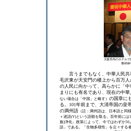
大阪市内のホテルで
鄭祥林
言うまでもなく、中華人民共和国
毛沢東が天安門の楼上から百万人
の人民に向かって、高らかに「中
まりにも有名であり、現在の中華
の国章に
ない場合は「中国」と略す）
る。101年前まで、大清帝国の
の満州語
（註：満州語は、日本語と同様、
＋述語(V)という語順を取る。百年前には
族)浄化」政策によって、今ではわずか5
語」である。「生物多様性」を云々する者