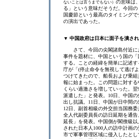
の意味は
ないことは言うまでもない）
る」という意味だそうだ。今回の
国慶節という最高のタイミングで
の演出であった。
▼ 中国政府は日本に面子を潰さ
さて、今回の尖閣諸島付近にお
事件を題材に、中国という国の「国柄(c
する。ことの経緯を簡単に記述す
庁が「(停止命令を無視して逃げ
つけてきたので、船長および乗組
報に始まった。この問題に対する
くらい過激さを増していった。翌
派遣した」と発表。10日、中国の
出し抗議。11日、中国が日中間
12日、副首相級の外交担当国務委
全人代副委員長の訪日延期を通告。
延長」を発表。中国側が閣僚級以
された日本人1000人の訪中計画
市で軍事管理区域に侵入したとし