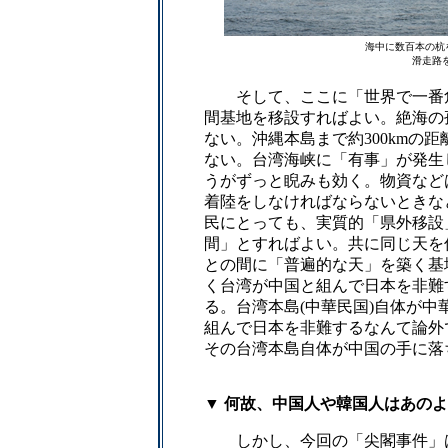
海中に数百本の杭
滑走路
そして、ここに「世界で一番危
間基地を移設すればよい。絶海の
ない。沖縄本島まで約300kmの距
ない。台湾海峡に「有事」が発生
うがずっと睨みも効く。物資など
着陸をしなければならないときな
民にとっても、実質的「県外移設
間」とすればよい。共に同じ天を仰
との間に「普遍的な天」を築く基
く台湾が中国と組んで日本を非難
る。台湾本島(中華民国)自体が
組んで日本を非難するなんて論外
その台湾本島自体が中国の手に落
▼ 何故、中国人や韓国人はあの
しかし、今回の「尖閣事件」は