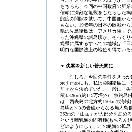
ら、アメリカや中国のほうが、自
もちろん、今回の中国政府の所業
信頼に深刻な亀裂をもたらした鳩
態度の間隙を就いて、中国側から
もない。1945年の日本の敗戦から
県の先島諸島は「アメリカ領」で
った沖縄県の諸島嶼が、そっくり
縄県に属するすべての地域は「日
明白な国際法上の地位を得ている
▼ 尖閣を新しい普天間に
むしろ、今回の事件をきっか
示すためにも、私は尖閣諸島に「
前々から決めていた。一般に「尖
積3.82k㎡(約115万坪)の「魚
は、西表島の北方約150kmの海域
島嶼と3つの岩礁からなる無人島
362mの「山岳」が大部分を占め
という哺乳類の固有種(もちろん
どのようにして、この絶海の孤島