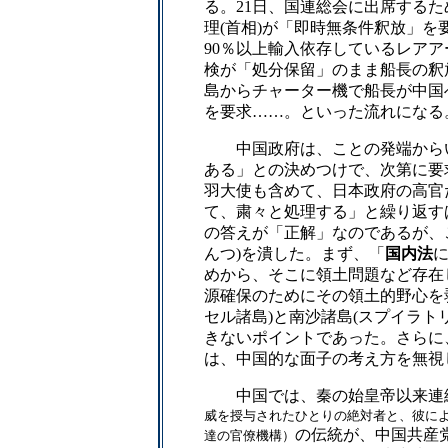
る。21日、国連総会に出席する
理(首相)が「即時無条件釈放」を
90％以上輸入依存しているレアア
検が「処分保留」のまま船長の釈
島からチャーター機で船長が中国
を要求……。といった流れになる
中国政府は、ことの発端からいき
ある」との決めつけで、次第に要
羽大使も含めて、日本政府の高官
て、粛々と処理する」と繰り返す
の答えが「正解」なのであるが、
んつ)
を潰した。まず、「
国内法
めから、そこに領土問題など存在
源確保のためにその領土的野心を
セル諸島)と南沙諸島(スプイラト
きないポイントであった。さらに
は、中国的な面子の考え方を無視
中国では、秦の始皇帝以来連綿
威を授与されたひとりの絶対者と、彼に
の伝統が、中国共産
達の官僚機構）