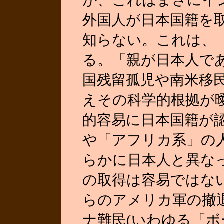
が、これはまさにイ
外国人が日本国籍を
知らない。これは、
る。「親が日本人で
国残留孤児や南米移民
えその科学的根拠が
的容易に日本国籍が
や「アフリカ系」の
らかに日本人と異な
の取得は容易ではな
らのアメリカ軍の撤
ナ難民(いわゆる「ボ