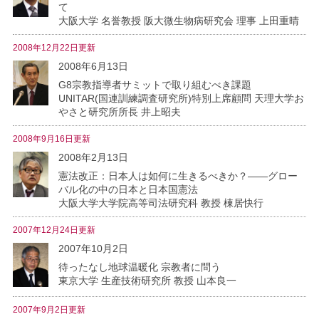
て
大阪大学 名誉教授 阪大微生物病研究会 理事 上田重晴
2008年12月22日更新
2008年6月13日
G8宗教指導者サミットで取り組むべき課題
UNITAR(国連訓練調査研究所)特別上席顧問 天理大学お
やさと研究所所長 井上昭夫
2008年9月16日更新
2008年2月13日
憲法改正：日本人は如何に生きるべきか？――グロー
バル化の中の日本と日本国憲法
大阪大学大学院高等司法研究科 教授 棟居快行
2007年12月24日更新
2007年10月2日
待ったなし地球温暖化 宗教者に問う
東京大学 生産技術研究所 教授 山本良一
2007年9月2日更新