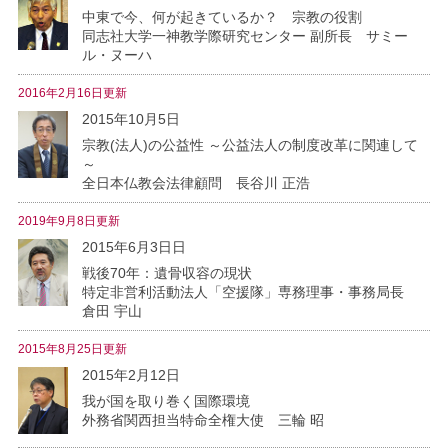
中東で今、何が起きているか？ 宗教の役割
同志社大学一神教学際研究センター 副所長 サミー
ル・ヌーハ
2016年2月16日更新
2015年10月5日
宗教(法人)の公益性 ～公益法人の制度改革に関連して
～
全日本仏教会法律顧問 長谷川 正浩
2019年9月8日更新
2015年6月3日日
戦後70年：遺骨収容の現状
特定非営利活動法人「空援隊」専務理事・事務局長
倉田 宇山
2015年8月25日更新
2015年2月12日
我が国を取り巻く国際環境
外務省関西担当特命全権大使 三輪 昭