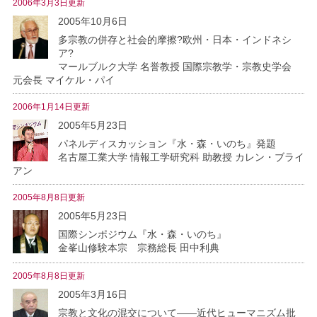
2006年3月3日更新
2005年10月6日
多宗教の併存と社会的摩擦?欧州・日本・インドネシ
ア?
マールブルク大学 名誉教授 国際宗教学・宗教史学会
元会長 マイケル・パイ
2006年1月14日更新
2005年5月23日
パネルディスカッション『水・森・いのち』発題
名古屋工業大学 情報工学研究科 助教授 カレン・ブライ
アン
2005年8月8日更新
2005年5月23日
国際シンポジウム『水・森・いのち』
金峯山修験本宗 宗務総長 田中利典
2005年8月8日更新
2005年3月16日
宗教と文化の混交について――近代ヒューマニズム批