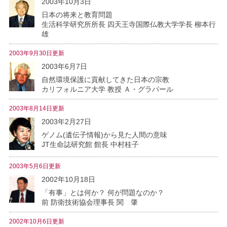
2003年10月3日
日本の将来と教育問題
生活科学研究所所長 四天王寺国際仏教大学学長 柳本行
雄
2003年9月30日更新
2003年6月7日
自然環境保護に貢献してきた日本の宗教
カリフォルニア大学 教授 Ａ・グラパール
2003年8月14日更新
2003年2月27日
ゲノム(遺伝子情報)から見た人間の意味
JT生命誌研究館 館長 中村桂子
2003年5月6日更新
2002年10月18日
「有事」とは何か？ 何が問題なのか？
前 防衛技術協会理事長 関 肇
2002年10月6日更新