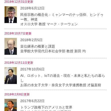
2018年12月31日更新
2018年6月12日
民俗宗教の概念化：ミャンマーのナッ信仰、ヒンドゥ
ー教、神道
オスロ大学 教授 マーク・テーウェン
2018年10月7日更新
2018年2月5日
皇位継承の概要と課題
皇學館大学現代日本社会学部 教授 新田 均
2018年12月11日更新
2017年10月6日
AI、ロボット、IoTの過去・現在・未来と私たちの暮ら
し
お茶の水女子大学・奈良女子大学連携教授 才脇直樹
2018年2月8日更新
2017年6月22日
トランプ政権下のアメリカと世界