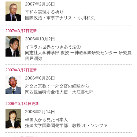
2007年2月16日
平和を実現する祈り
国際政治・軍事アナリスト 小川和久
2007年3月7日更新
2006年10月2日
イスラム世界とつきあう法①
同志社大学神学部 教授 一神教学際研究センター 研究員
四戸潤弥
2007年3月7日更新
2006年6月26日
外交と宗教：一外交官の経験から
関西担当特命全権大使 天江喜七郎
2006年5月31日更新
2006年2月14日
韓国人から見た日本人
拓殖大学国際関発学部 教授 オ・ソンファ