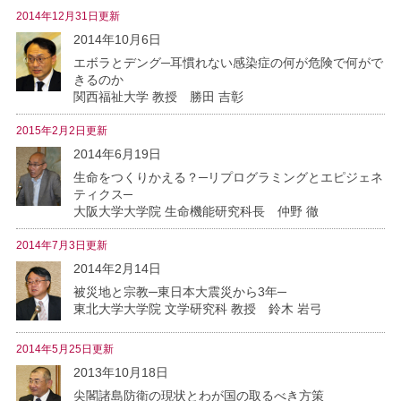
2014年12月31日更新
2014年10月6日
エボラとデング─耳慣れない感染症の何が危険で何がで
きるのか
関西福祉大学 教授 勝田 吉彰
2015年2月2日更新
2014年6月19日
生命をつくりかえる？─リプログラミングとエピジェネ
ティクス─
大阪大学大学院 生命機能研究科長 仲野 徹
2014年7月3日更新
2014年2月14日
被災地と宗教─東日本大震災から3年─
東北大学大学院 文学研究科 教授 鈴木 岩弓
2014年5月25日更新
2013年10月18日
尖閣諸島防衛の現状とわが国の取るべき方策