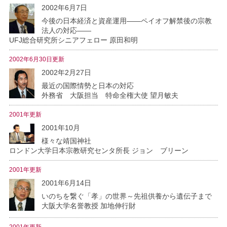
2002年6月7日
今後の日本経済と資産運用――ペイオフ解禁後の宗教
法人の対応――
UFJ総合研究所シニアフェロー 原田和明
2002年6月30日更新
2002年2月27日
最近の国際情勢と日本の対応
外務省 大阪担当 特命全権大使 望月敏夫
2001年更新
2001年10月
様々な靖国神社
ロンドン大学日本宗教研究センタ所長 ジョン ブリーン
2001年更新
2001年6月14日
いのちを繋ぐ「孝」の世界～先祖供養から遺伝子まで
大阪大学名誉教授 加地伸行財
2001年更新