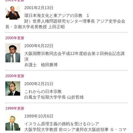
2001年2月13日
環日本海文化と東アジアの宗教 1
財）世界人権問題研究センター理事長 アジア史学会会
長・京都大学名誉教授 上田正昭
2000年更新
2000年6月22日
大阪国際宗教同志会平成12年度総会第２回例会記念講
演
弁護士 植田勝博
2000年更新
2000年2月21日
これからの日本宗教
白鳳女子短期大学学長 山折哲雄
1999年更新
1999年10月6日
イスラム原理主義の挑戦を受けるロシア
大阪学院大学教授 前ロシア連邦在大阪総領事 Ｇ・コマ