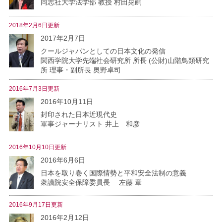
同志社大学法学部 教授 村田晃嗣
2018年2月6日更新
2017年2月7日
クールジャパンとしての日本文化の発信
関西学院大学先端社会研究所 所長 (公財)山階鳥類研究
所 理事・副所長 奥野卓司
2016年7月3日更新
2016年10月11日
封印された日本近現代史
軍事ジャーナリスト 井上 和彦
2016年10月10日更新
2016年6月6日
日本を取り巻く国際情勢と平和安全法制の意義
衆議院安全保障委員長 左藤 章
2016年9月17日更新
2016年2月12日