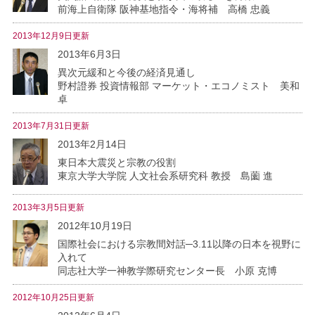
前海上自衛隊 阪神基地指令・海将補 高橋 忠義
2013年12月9日更新
2013年6月3日
異次元緩和と今後の経済見通し
野村證券 投資情報部 マーケット・エコノミスト 美和
卓
2013年7月31日更新
2013年2月14日
東日本大震災と宗教の役割
東京大学大学院 人文社会系研究科 教授 島薗 進
2013年3月5日更新
2012年10月19日
国際社会における宗教間対話─3.11以降の日本を視野に
入れて
同志社大学一神教学際研究センター長 小原 克博
2012年10月25日更新